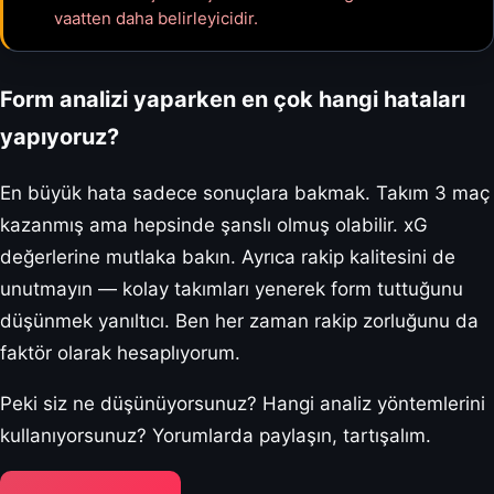
vaatten daha belirleyicidir.
Form analizi yaparken en çok hangi hataları
yapıyoruz?
En büyük hata sadece sonuçlara bakmak. Takım 3 maç
kazanmış ama hepsinde şanslı olmuş olabilir. xG
değerlerine mutlaka bakın. Ayrıca rakip kalitesini de
unutmayın — kolay takımları yenerek form tuttuğunu
düşünmek yanıltıcı. Ben her zaman rakip zorluğunu da
faktör olarak hesaplıyorum.
Peki siz ne düşünüyorsunuz? Hangi analiz yöntemlerini
kullanıyorsunuz? Yorumlarda paylaşın, tartışalım.