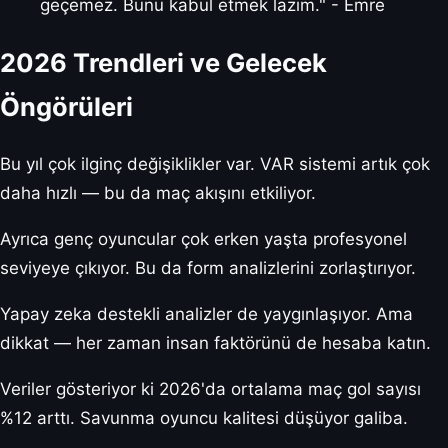
geçemez. Bunu kabul etmek lazım." - Emre
2026 Trendleri ve Gelecek
Öngörüleri
Bu yıl çok ilginç değişiklikler var. VAR sistemi artık çok
daha hızlı — bu da maç akışını etkiliyor.
Ayrıca genç oyuncular çok erken yaşta profesyonel
seviyeye çıkıyor. Bu da form analizlerini zorlaştırıyor.
Yapay zeka destekli analizler de yaygınlaşıyor. Ama
dikkat — her zaman insan faktörünü de hesaba katın.
Veriler gösteriyor ki 2026'da ortalama maç gol sayısı
%12 arttı. Savunma oyuncu kalitesi düşüyor galiba.