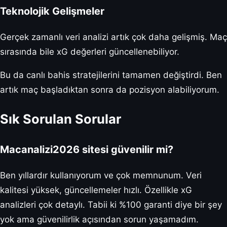
Teknolojik Gelişmeler
Gerçek zamanlı veri analizi artık çok daha gelişmiş. Maç
sırasında bile xG değerleri güncellenebiliyor.
Bu da canlı bahis stratejilerini tamamen değiştirdi. Ben
artık maç başladıktan sonra da pozisyon alabiliyorum.
Sık Sorulan Sorular
Macanalizi2026 sitesi güvenilir mi?
Ben yıllardır kullanıyorum ve çok memnunum. Veri
kalitesi yüksek, güncellemeler hızlı. Özellikle xG
analizleri çok detaylı. Tabii ki %100 garanti diye bir şey
yok ama güvenilirlik açısından sorun yaşamadım.