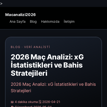
>
Macanalizi2026
Ana Sayfa
Blog
Hakkımızda
İletişim
BLOG · VERI ANALISTI
2026 Maç Analizi: xG
İstatistikleri ve Bahis
Stratejileri
2026 Maç Analizi: xG İstatistikleri ve Bahis
Stratejileri
📖 4 dakika okuma
·
🗓️ 2026-04-21
·