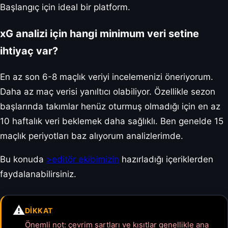
Başlangıç için ideal bir platform.
xG analizi için hangi minimum veri setine
ihtiyaç var?
En az son 6-8 maçlık veriyi incelemenizi öneriyorum.
Daha az maç verisi yanıltıcı olabiliyor. Özellikle sezon
başlarında takımlar henüz oturmuş olmadığı için en az
10 haftalık veri beklemek daha sağlıklı. Ben genelde 15
maçlık periyotları baz alıyorum analizlerimde.
Bu konuda
>editör ekibimizin
hazırladığı içeriklerden
faydalanabilirsiniz.
⚠️
DIKKAT
Önemli not: çevrim şartları ve kısıtlar genellikle ana