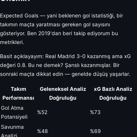
Expected Goals — yani beklenen gol istatistiği, bir
takımın maçta yaratması gereken gol sayısını
gösteriyor. Ben 2019'dan beri takip ediyorum bu
metrikleri.
Basit açıklayayım: Real Madrid 3-0 kazanmış ama xG
değeri 0.8. Bu ne demek? Şanslı kazanmışlar. Bir
sonraki maçta dikkat edin — genelde düşüş yaşarlar.
Takım
Geleneksel Analiz
xG Bazlı Analiz
Performansı
Doğruluğu
Doğruluğu
Gol Atma
%52
%73
Potansiyeli
Savunma
%48
%69
Analizi