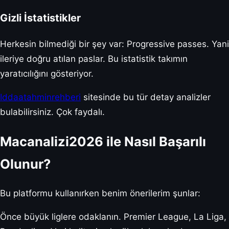
Gizli İstatistikler
Herkesin bilmediği bir şey var: Progressive passes. Yani
ileriye doğru atılan paslar. Bu istatistik takımın
yaratıcılığını gösteriyor.
Iddaatahminrehberi
sitesinde bu tür detay analizler
bulabilirsiniz. Çok faydalı.
Macanalizi2026 ile Nasıl Başarılı
Olunur?
Bu platformu kullanırken benim önerilerim şunlar:
Önce büyük liglere odaklanın. Premier League, La Liga,