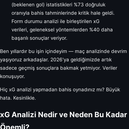
(beklenen gol) istatistikleri %73 doğruluk
oranıyla bahis tahminlerinde kritik hale geldi.
Form durumu analizi ile birleştirilen xG
verileri, geleneksel yöntemlerden %40 daha
başarılı sonuçlar veriyor.
Ben yıllardır bu işin içindeyim — maç analizinde devrim
yaşıyoruz arkadaşlar. 2026'ya geldiğimizde artık
sadece geçmiş sonuçlara bakmak yetmiyor. Veriler
konuşuyor.
Hiç xG analizi yapmadan bahis oynadınız mı? Büyük
hata. Kesinlikle.
xG Analizi Nedir ve Neden Bu Kadar
Önemli?