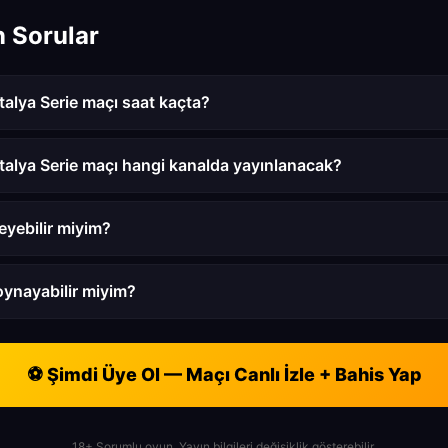
n Sorular
alya Serie maçı saat kaçta?
alya Serie maçı hangi kanalda yayınlanacak?
leyebilir miyim?
oynayabilir miyim?
⚽ Şimdi Üye Ol — Maçı Canlı İzle + Bahis Yap
18+ Sorumlu oyun. Yayın bilgileri değişiklik gösterebilir.