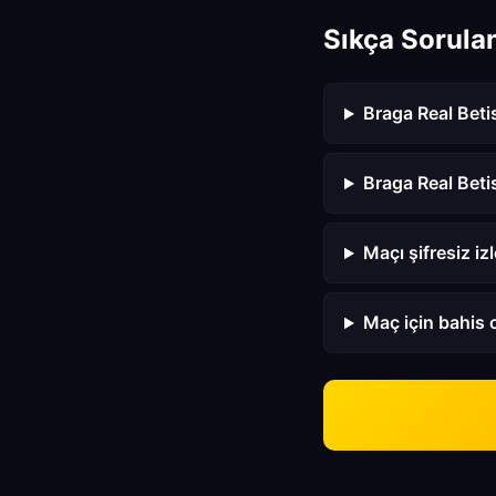
Sıkça Sorula
Braga Real Beti
Braga Real Beti
Maçı şifresiz iz
Maç için bahis 