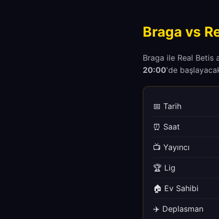
Braga vs Re
Braga ile Real Beti
20:00
'de başlayacak
📅 Tarih
⏰ Saat
📺 Yayıncı
🏆 Lig
🏠 Ev Sahibi
✈️ Deplasman