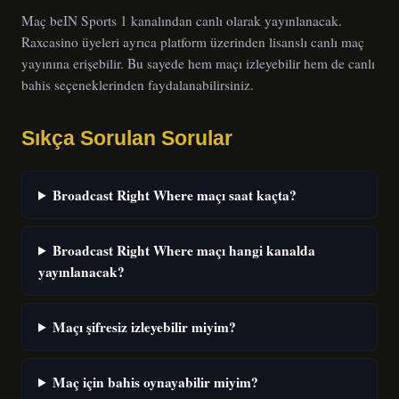
Maç beIN Sports 1 kanalından canlı olarak yayınlanacak.
Raxcasino üyeleri ayrıca platform üzerinden lisanslı canlı maç
yayınına erişebilir. Bu sayede hem maçı izleyebilir hem de canlı
bahis seçeneklerinden faydalanabilirsiniz.
Sıkça Sorulan Sorular
Broadcast Right Where maçı saat kaçta?
Broadcast Right Where maçı hangi kanalda
yayınlanacak?
Maçı şifresiz izleyebilir miyim?
Maç için bahis oynayabilir miyim?