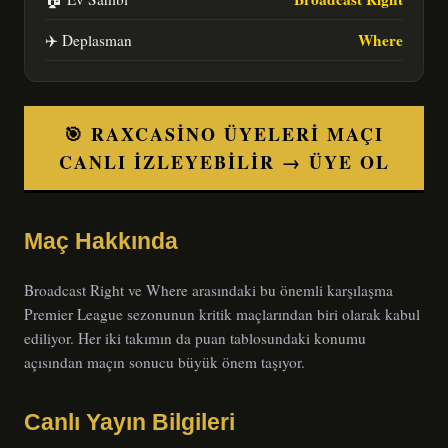
Where
✈️ Deplasman
🎯 RAXCASINO ÜYELERI MAÇI
CANLI İZLEYEBILIR → ÜYE OL
Maç Hakkında
Broadcast Right ve Where arasındaki bu önemli karşılaşma
Premier League sezonunun kritik maçlarından biri olarak kabul
ediliyor. Her iki takımın da puan tablosundaki konumu
açısından maçın sonucu büyük önem taşıyor.
Canlı Yayın Bilgileri