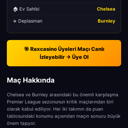
🏠 Ev Sahibi
Chelsea
✈️ Deplasman
Burnley
🎯 Raxcasino Üyeleri Maçı Canlı
İzleyebilir → Üye Ol
Maç Hakkında
Chelsea ve Burnley arasındaki bu önemli karşılaşma
Premier League sezonunun kritik maçlarından biri
olarak kabul ediliyor. Her iki takımın da puan
tablosundaki konumu açısından maçın sonucu büyük
önem taşıyor.