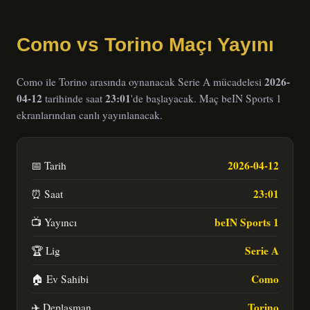
Como vs Torino Maçı Yayını
2026-
Como ile Torino arasında oynanacak Serie A mücadelesi
04-12
23:01
tarihinde saat
'de başlayacak. Maç beIN Sports 1
ekranlarından canlı yayınlanacak.
2026-04-12
📅 Tarih
23:01
⏰ Saat
beIN Sports 1
📺 Yayıncı
Serie A
🏆 Lig
Como
🏠 Ev Sahibi
Torino
✈️ Deplasman