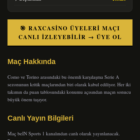
🎯 RAXCASINO ÜYELERI MAÇI
CANLI İZLEYEBILIR → ÜYE OL
Maç Hakkında
Como ve Torino arasındaki bu önemli karşılaşma Serie A
sezonunun kritik maçlarından biri olarak kabul ediliyor. Her iki
takımın da puan tablosundaki konumu açısından maçın sonucu
büyük önem taşıyor.
Canlı Yayın Bilgileri
Maç beIN Sports 1 kanalından canlı olarak yayınlanacak.