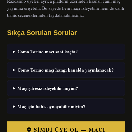
Raxcasino üyeleri ayrıca platform üzerinden lisanslı canlı maç
yayınına erişebilir. Bu sayede hem maçı izleyebilir hem de canlı
bahis seçeneklerinden faydalanabilirsiniz.
Sıkça Sorulan Sorular
Como Torino maçı saat kaçta?
Como Torino maçı hangi kanalda yayınlanacak?
Maçı şifresiz izleyebilir miyim?
Maç için bahis oynayabilir miyim?
⚽ ŞIMDI ÜYE OL — MAÇI