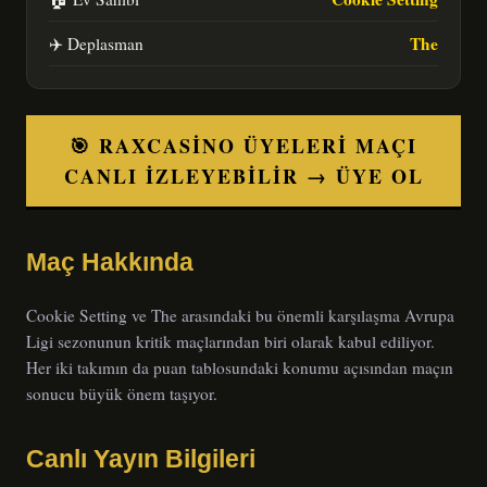
The
✈️ Deplasman
🎯 RAXCASINO ÜYELERI MAÇI
CANLI İZLEYEBILIR → ÜYE OL
Maç Hakkında
Cookie Setting ve The arasındaki bu önemli karşılaşma Avrupa
Ligi sezonunun kritik maçlarından biri olarak kabul ediliyor.
Her iki takımın da puan tablosundaki konumu açısından maçın
sonucu büyük önem taşıyor.
Canlı Yayın Bilgileri