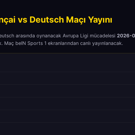
nçai vs Deutsch Maçı Yayını
 Deutsch arasında oynanacak Avrupa Ligi mücadelesi
2026-0
. Maç beIN Sports 1 ekranlarından canlı yayınlanacak.