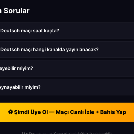
n Sorular
 Deutsch maçı saat kaçta?
i Deutsch maçı hangi kanalda yayınlanacak?
leyebilir miyim?
oynayabilir miyim?
⚽ Şimdi Üye Ol — Maçı Canlı İzle + Bahis Yap
18+ Sorumlu oyun. Yayın bilgileri değişiklik gösterebilir.