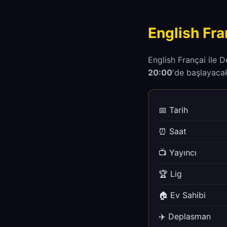
English Fra
English Françai ile
20:00
'de başlayacak
📅 Tarih
⏰ Saat
📺 Yayıncı
🏆 Lig
🏠 Ev Sahibi
✈️ Deplasman