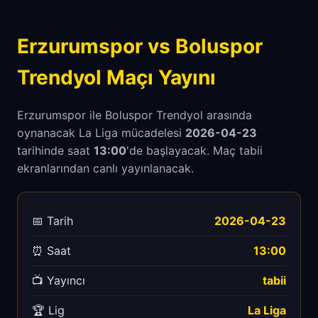
Erzurumspor vs Boluspor
Trendyol Maçı Yayını
Erzurumspor ile Boluspor Trendyol arasında
oynanacak La Liga mücadelesi
2026-04-23
tarihinde saat
13:00
'de başlayacak. Maç tabii
ekranlarından canlı yayınlanacak.
📅 Tarih
2026-04-23
⏰ Saat
13:00
📺 Yayıncı
tabii
🏆 Lig
La Liga