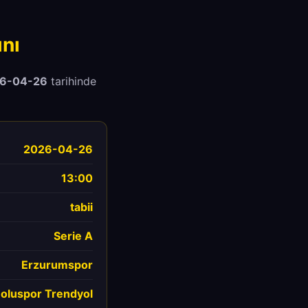
ını
6-04-26
tarihinde
2026-04-26
13:00
tabii
Serie A
Erzurumspor
oluspor Trendyol