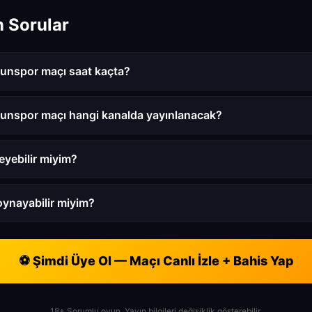
n Sorular
nspor maçı saat kaçta?
nspor maçı hangi kanalda yayınlanacak?
leyebilir miyim?
oynayabilir miyim?
⚽ Şimdi Üye Ol — Maçı Canlı İzle + Bahis Yap
18+ Sorumlu oyun. Yayın bilgileri değişiklik gösterebilir.