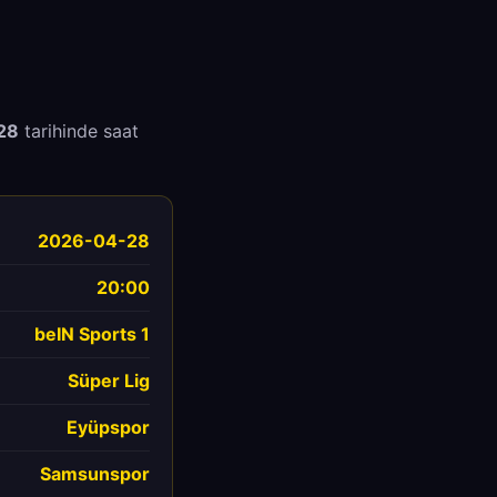
28
tarihinde saat
2026-04-28
20:00
beIN Sports 1
Süper Lig
Eyüpspor
Samsunspor