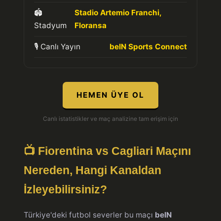
🏟️
Stadio Artemio Franchi,
Stadyum
Floransa
🎙️ Canlı Yayın
beIN Sports Connect
HEMEN ÜYE OL
Canlı istatistikler ve maç analizine tam erişim için
📺 Fiorentina vs Cagliari Maçını
Nereden, Hangi Kanaldan
İzleyebilirsiniz?
Türkiye'deki futbol severler bu maçı
beIN