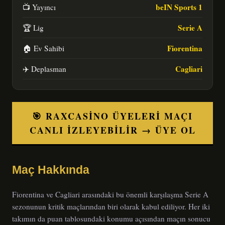
beIN Sports 1
📺 Yayıncı
Serie A
🏆 Lig
Fiorentina
🏠 Ev Sahibi
Cagliari
✈️ Deplasman
🎯 RAXCASINO ÜYELERI MAÇI
CANLI İZLEYEBILIR → ÜYE OL
Maç Hakkında
Fiorentina ve Cagliari arasındaki bu önemli karşılaşma Serie A
sezonunun kritik maçlarından biri olarak kabul ediliyor. Her iki
takımın da puan tablosundaki konumu açısından maçın sonucu