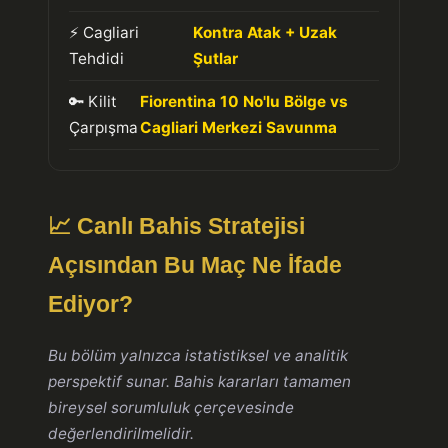
⚡ Cagliari
Kontra Atak + Uzak
Tehdidi
Şutlar
🔑 Kilit
Fiorentina 10 No'lu Bölge vs
Çarpışma
Cagliari Merkezi Savunma
📈 Canlı Bahis Stratejisi
Açısından Bu Maç Ne İfade
Ediyor?
Bu bölüm yalnızca istatistiksel ve analitik
perspektif sunar. Bahis kararları tamamen
bireysel sorumluluk çerçevesinde
değerlendirilmelidir.