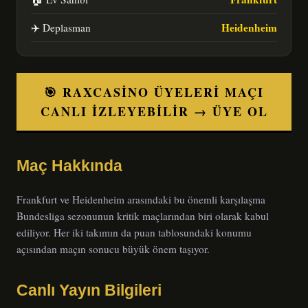
Heidenheim
✈️ Deplasman
🎯 RAXCASINO ÜYELERI MAÇI
CANLI İZLEYEBILIR → ÜYE OL
Maç Hakkında
Frankfurt ve Heidenheim arasındaki bu önemli karşılaşma
Bundesliga sezonunun kritik maçlarından biri olarak kabul
ediliyor. Her iki takımın da puan tablosundaki konumu
açısından maçın sonucu büyük önem taşıyor.
Canlı Yayın Bilgileri