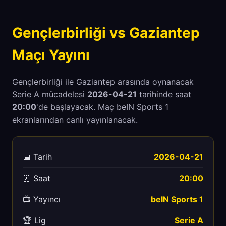
Gençlerbirliği vs Gaziantep
Maçı Yayını
Gençlerbirliği ile Gaziantep arasında oynanacak
Serie A mücadelesi
2026-04-21
tarihinde saat
20:00
'de başlayacak. Maç beIN Sports 1
ekranlarından canlı yayınlanacak.
📅 Tarih
2026-04-21
⏰ Saat
20:00
📺 Yayıncı
beIN Sports 1
🏆 Lig
Serie A