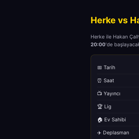
Herke vs H
Herke ile Hakan Çal
20:00
'de başlayacak
📅 Tarih
⏰ Saat
📺 Yayıncı
🏆 Lig
🏠 Ev Sahibi
✈️ Deplasman