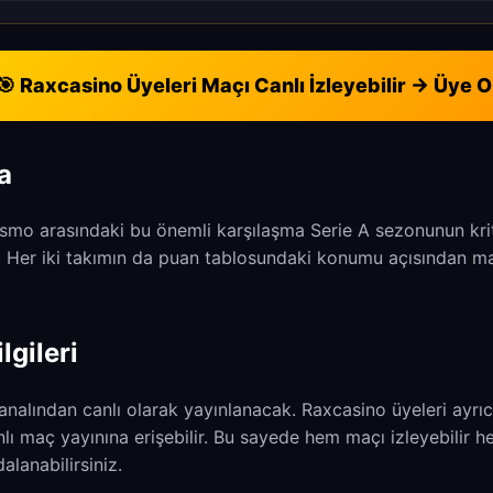
🎯 Raxcasino Üyeleri Maçı Canlı İzleyebilir → Üye O
a
smo arasındaki bu önemli karşılaşma Serie A sezonunun krit
r. Her iki takımın da puan tablosundaki konumu açısından 
lgileri
nalından canlı olarak yayınlanacak. Raxcasino üyeleri ayrı
nlı maç yayınına erişebilir. Bu sayede hem maçı izleyebilir h
lanabilirsiniz.