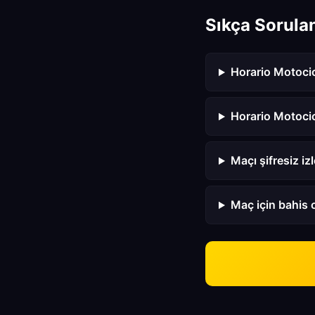
Sıkça Sorula
Horario Motoci
Horario Motoci
Maçı şifresiz iz
Maç için bahis 