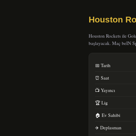
Houston Roc
Houston Rockets ile Gol
başlayacak. Maç beIN Sp
📅 Tarih
⏰ Saat
📺 Yayıncı
🏆 Lig
🏠 Ev Sahibi
✈️ Deplasman