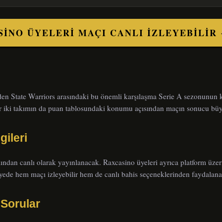
SINO ÜYELERI MAÇI CANLI İZLEYEBILIR
n State Warriors arasındaki bu önemli karşılaşma Serie A sezonunun kr
Her iki takımın da puan tablosundaki konumu açısından maçın sonucu bü
gileri
ndan canlı olarak yayınlanacak. Raxcasino üyeleri ayrıca platform üzeri
ayede hem maçı izleyebilir hem de canlı bahis seçeneklerinden faydalanab
 Sorular