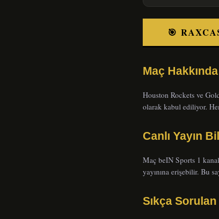
🎯 RAXCA
Maç Hakkında
Houston Rockets ve Golde
olarak kabul ediliyor. 
Canlı Yayın Bil
Maç beIN Sports 1 kanalı
yayınına erişebilir. Bu s
Sıkça Sorulan