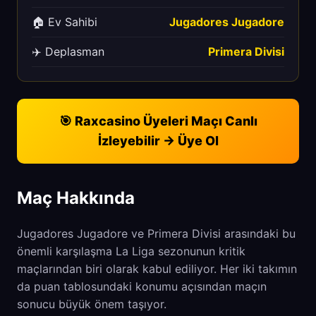
🏠 Ev Sahibi
Jugadores Jugadore
✈️ Deplasman
Primera Divisi
🎯 Raxcasino Üyeleri Maçı Canlı
İzleyebilir → Üye Ol
Maç Hakkında
Jugadores Jugadore ve Primera Divisi arasındaki bu
önemli karşılaşma La Liga sezonunun kritik
maçlarından biri olarak kabul ediliyor. Her iki takımın
da puan tablosundaki konumu açısından maçın
sonucu büyük önem taşıyor.