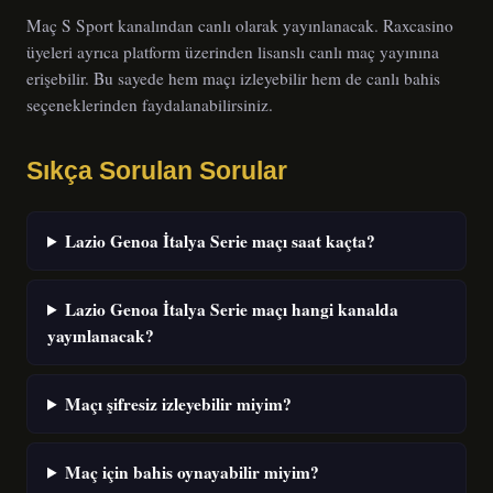
Maç S Sport kanalından canlı olarak yayınlanacak. Raxcasino
üyeleri ayrıca platform üzerinden lisanslı canlı maç yayınına
erişebilir. Bu sayede hem maçı izleyebilir hem de canlı bahis
seçeneklerinden faydalanabilirsiniz.
Sıkça Sorulan Sorular
Lazio Genoa İtalya Serie maçı saat kaçta?
Lazio Genoa İtalya Serie maçı hangi kanalda
yayınlanacak?
Maçı şifresiz izleyebilir miyim?
Maç için bahis oynayabilir miyim?