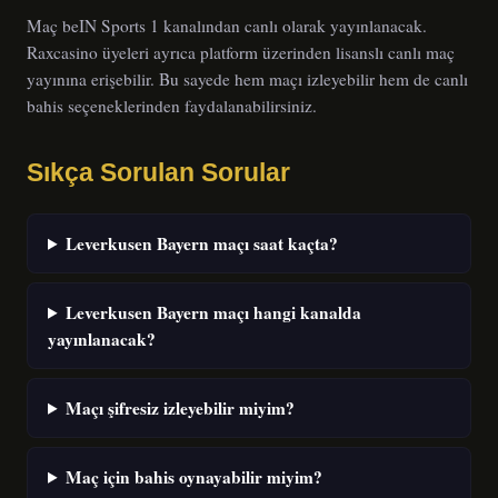
Maç beIN Sports 1 kanalından canlı olarak yayınlanacak.
Raxcasino üyeleri ayrıca platform üzerinden lisanslı canlı maç
yayınına erişebilir. Bu sayede hem maçı izleyebilir hem de canlı
bahis seçeneklerinden faydalanabilirsiniz.
Sıkça Sorulan Sorular
Leverkusen Bayern maçı saat kaçta?
Leverkusen Bayern maçı hangi kanalda
yayınlanacak?
Maçı şifresiz izleyebilir miyim?
Maç için bahis oynayabilir miyim?