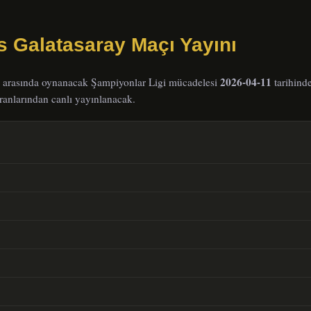
s Galatasaray Maçı Yayını
2026-04-11
ay arasında oynanacak Şampiyonlar Ligi mücadelesi
tarihind
anlarından canlı yayınlanacak.