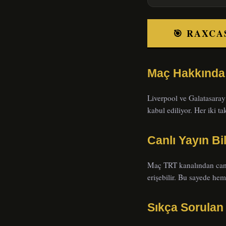
🎯 RAXCA
Maç Hakkında
Liverpool ve Galatasaray
kabul ediliyor. Her iki
Canlı Yayın Bil
Maç TRT kanalından canlı
erişebilir. Bu sayede hem
Sıkça Sorulan