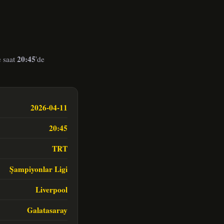
20:45
e saat
'de
2026-04-11
20:45
TRT
Şampiyonlar Ligi
Liverpool
Galatasaray