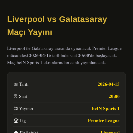
Liverpool vs Galatasaray
Maçı Yayını
Liverpool ile Galatasaray arasında oynanacak Premier League
2026-04-15
20:00
mücadelesi
tarihinde saat
'de başlayacak.
Maç beIN Sports 1 ekranlarından canlı yayınlanacak.
2026-04-15
📅 Tarih
20:00
⏰ Saat
beIN Sports 1
📺 Yayıncı
Premier League
🏆 Lig
Liverpool
🏠 Ev Sahibi