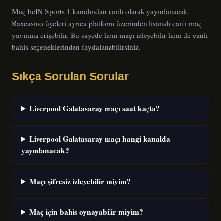
Maç beIN Sports 1 kanalından canlı olarak yayınlanacak.
Raxcasino üyeleri ayrıca platform üzerinden lisanslı canlı maç
yayınına erişebilir. Bu sayede hem maçı izleyebilir hem de canlı
bahis seçeneklerinden faydalanabilirsiniz.
Sıkça Sorulan Sorular
Liverpool Galatasaray maçı saat kaçta?
Liverpool Galatasaray maçı hangi kanalda
yayınlanacak?
Maçı şifresiz izleyebilir miyim?
Maç için bahis oynayabilir miyim?