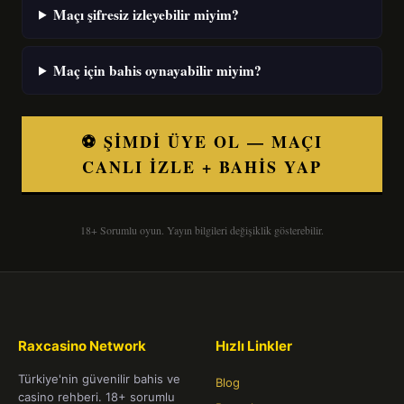
Maçı şifresiz izleyebilir miyim?
Maç için bahis oynayabilir miyim?
⚽ ŞIMDI ÜYE OL — MAÇI
CANLI İZLE + BAHIS YAP
18+ Sorumlu oyun. Yayın bilgileri değişiklik gösterebilir.
Raxcasino Network
Hızlı Linkler
Türkiye'nin güvenilir bahis ve
Blog
casino rehberi. 18+ sorumlu