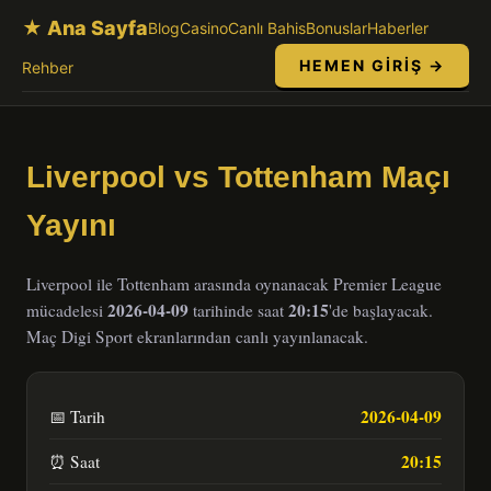
★ Ana Sayfa
Blog
Casino
Canlı Bahis
Bonuslar
Haberler
HEMEN GIRIŞ →
Rehber
Liverpool vs Tottenham Maçı
Yayını
Liverpool ile Tottenham arasında oynanacak Premier League
2026-04-09
20:15
mücadelesi
tarihinde saat
'de başlayacak.
Maç Digi Sport ekranlarından canlı yayınlanacak.
2026-04-09
📅 Tarih
20:15
⏰ Saat