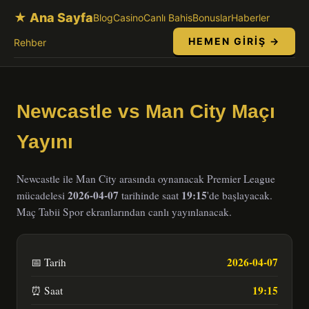
★ Ana Sayfa
Blog
Casino
Canlı Bahis
Bonuslar
Haberler
HEMEN GIRIŞ →
Rehber
Newcastle vs Man City Maçı
Yayını
Newcastle ile Man City arasında oynanacak Premier League
2026-04-07
19:15
mücadelesi
tarihinde saat
'de başlayacak.
Maç Tabii Spor ekranlarından canlı yayınlanacak.
2026-04-07
📅 Tarih
19:15
⏰ Saat