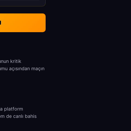
l
nun kritik
numu açısından maçın
ca platform
em de canlı bahis