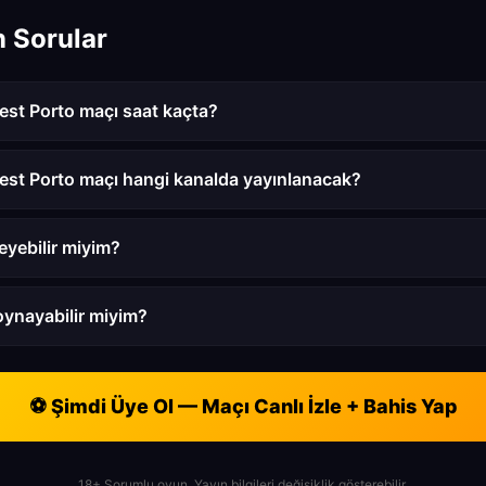
n Sorular
est Porto maçı saat kaçta?
est Porto maçı hangi kanalda yayınlanacak?
leyebilir miyim?
oynayabilir miyim?
⚽ Şimdi Üye Ol — Maçı Canlı İzle + Bahis Yap
18+ Sorumlu oyun. Yayın bilgileri değişiklik gösterebilir.