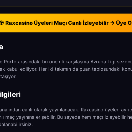
🎯 Raxcasino Üyeleri Maçı Canlı İzleyebilir → Üye O
a
 Porto arasındaki bu önemli karşılaşma Avrupa Ligi sezonu
rak kabul ediliyor. Her iki takımın da puan tablosundaki ko
aşıyor.
lgileri
nalından canlı olarak yayınlanacak. Raxcasino üyeleri ayrı
nlı maç yayınına erişebilir. Bu sayede hem maçı izleyebilir h
lanabilirsiniz.