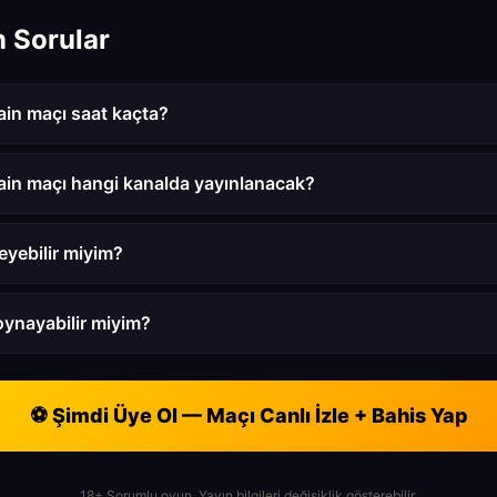
n Sorular
ain maçı saat kaçta?
ain maçı hangi kanalda yayınlanacak?
leyebilir miyim?
oynayabilir miyim?
⚽ Şimdi Üye Ol — Maçı Canlı İzle + Bahis Yap
18+ Sorumlu oyun. Yayın bilgileri değişiklik gösterebilir.