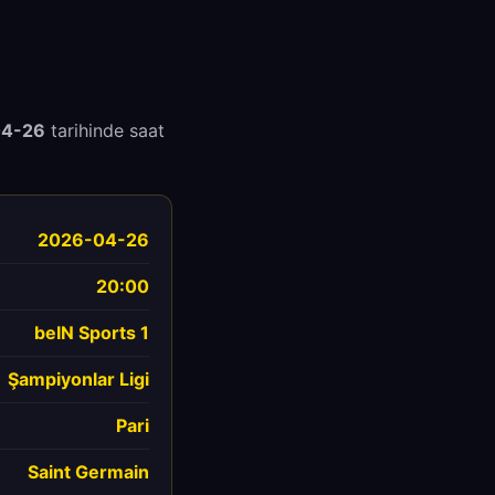
04-26
tarihinde saat
2026-04-26
20:00
beIN Sports 1
Şampiyonlar Ligi
Pari
Saint Germain