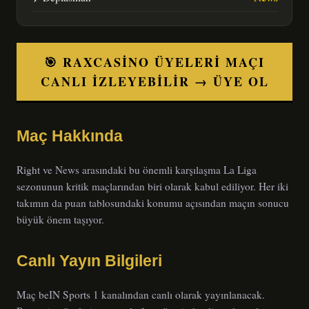
🎯 RAXCASINO ÜYELERI MAÇI
CANLI İZLEYEBILIR → ÜYE OL
Maç Hakkında
Right ve News arasındaki bu önemli karşılaşma La Liga
sezonunun kritik maçlarından biri olarak kabul ediliyor. Her iki
takımın da puan tablosundaki konumu açısından maçın sonucu
büyük önem taşıyor.
Canlı Yayın Bilgileri
Maç beIN Sports 1 kanalından canlı olarak yayınlanacak.