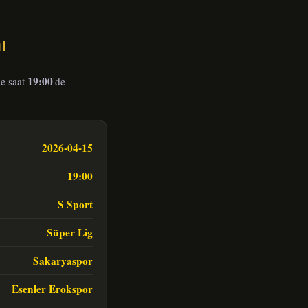
ı
19:00
de saat
'de
2026-04-15
19:00
S Sport
Süper Lig
Sakaryaspor
Esenler Erokspor