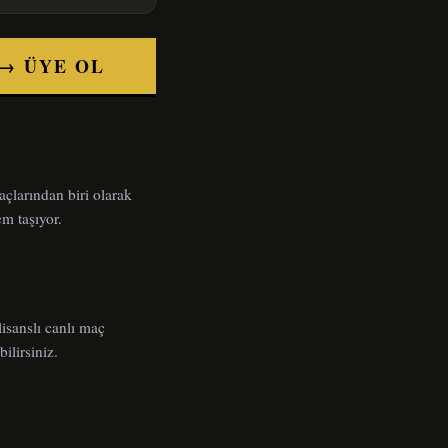
 → ÜYE OL
çlarından biri olarak
m taşıyor.
isanslı canlı maç
ilirsiniz.