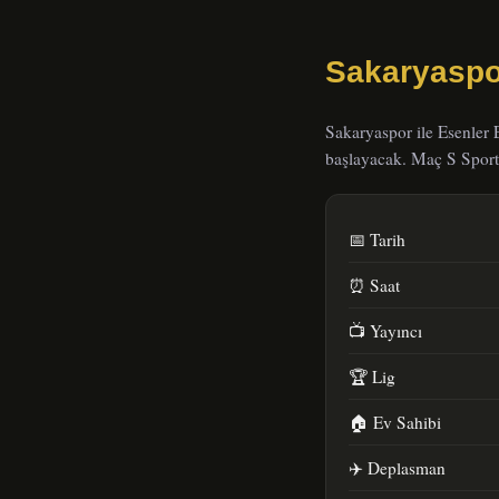
Sakaryaspo
Sakaryaspor ile Esenler
başlayacak. Maç S Sport
📅 Tarih
⏰ Saat
📺 Yayıncı
🏆 Lig
🏠 Ev Sahibi
✈️ Deplasman