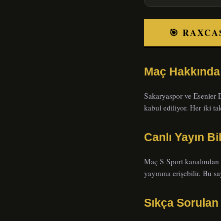
🎯 RAXCA
Maç Hakkında
Sakaryaspor ve Esenler E
kabul ediliyor. Her iki
Canlı Yayın Bil
Maç S Sport kanalından c
yayınına erişebilir. Bu s
Sıkça Sorulan