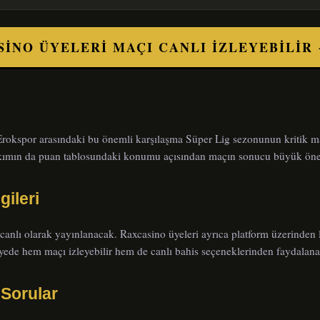
SINO ÜYELERI MAÇI CANLI İZLEYEBILIR
rokspor arasındaki bu önemli karşılaşma Süper Lig sezonunun kritik ma
 takımın da puan tablosundaki konumu açısından maçın sonucu büyük öne
gileri
anlı olarak yayınlanacak. Raxcasino üyeleri ayrıca platform üzerinden l
ayede hem maçı izleyebilir hem de canlı bahis seçeneklerinden faydalanab
 Sorular