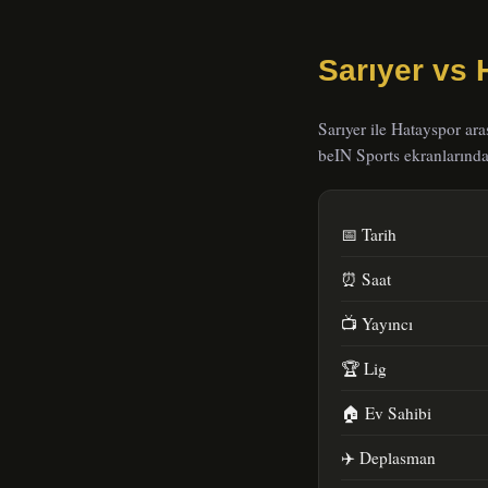
Sarıyer vs 
Sarıyer ile Hatayspor a
beIN Sports ekranlarında
📅 Tarih
⏰ Saat
📺 Yayıncı
🏆 Lig
🏠 Ev Sahibi
✈️ Deplasman