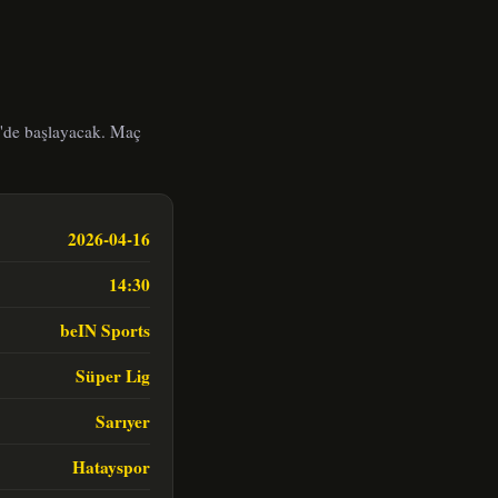
'de başlayacak. Maç
2026-04-16
14:30
beIN Sports
Süper Lig
Sarıyer
Hatayspor