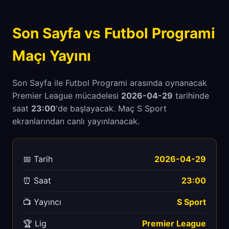
Son Sayfa vs Futbol Programi
Maçı Yayını
Son Sayfa ile Futbol Programi arasında oynanacak
Premier League mücadelesi
2026-04-29
tarihinde
saat
23:00
'de başlayacak. Maç S Sport
ekranlarından canlı yayınlanacak.
📅 Tarih
2026-04-29
⏰ Saat
23:00
📺 Yayıncı
S Sport
🏆 Lig
Premier League