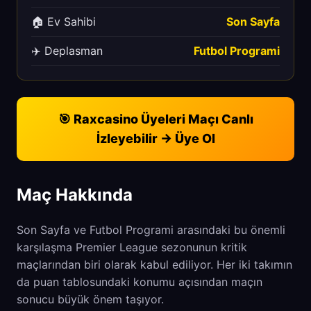
🏠 Ev Sahibi
Son Sayfa
✈️ Deplasman
Futbol Programi
🎯 Raxcasino Üyeleri Maçı Canlı
İzleyebilir → Üye Ol
Maç Hakkında
Son Sayfa ve Futbol Programi arasındaki bu önemli
karşılaşma Premier League sezonunun kritik
maçlarından biri olarak kabul ediliyor. Her iki takımın
da puan tablosundaki konumu açısından maçın
sonucu büyük önem taşıyor.