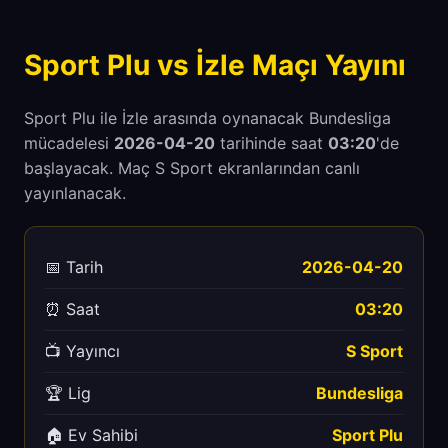
Sport Plu vs İzle Maçı Yayını
Sport Plu ile İzle arasında oynanacak Bundesliga
mücadelesi
2026-04-20
tarihinde saat
03:20
'de
başlayacak. Maç S Sport ekranlarından canlı
yayınlanacak.
📅 Tarih
2026-04-20
⏰ Saat
03:20
📺 Yayıncı
S Sport
🏆 Lig
Bundesliga
🏠 Ev Sahibi
Sport Plu