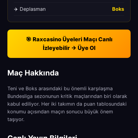
✈️ Deplasman
Boks
🎯 Raxcasino Üyeleri Maçı Canlı
İzleyebilir → Üye Ol
Maç Hakkında
Teni ve Boks arasındaki bu önemli karşılaşma
Bundesliga sezonunun kritik maçlarından biri olarak
kabul ediliyor. Her iki takımın da puan tablosundaki
konumu açısından maçın sonucu büyük önem
taşıyor.