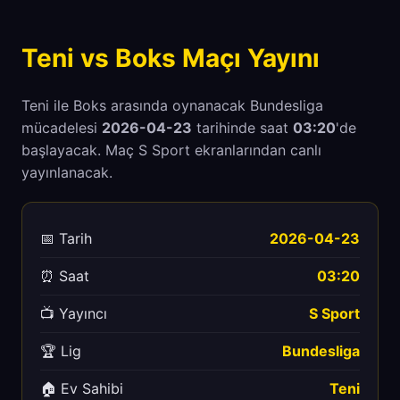
Teni vs Boks Maçı Yayını
Teni ile Boks arasında oynanacak Bundesliga
mücadelesi
2026-04-23
tarihinde saat
03:20
'de
başlayacak. Maç S Sport ekranlarından canlı
yayınlanacak.
📅 Tarih
2026-04-23
⏰ Saat
03:20
📺 Yayıncı
S Sport
🏆 Lig
Bundesliga
🏠 Ev Sahibi
Teni