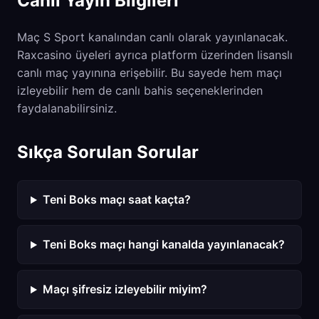
Canlı Yayın Bilgileri
Maç S Sport kanalından canlı olarak yayınlanacak.
Raxcasino üyeleri ayrıca platform üzerinden lisanslı
canlı maç yayınına erişebilir. Bu sayede hem maçı
izleyebilir hem de canlı bahis seçeneklerinden
faydalanabilirsiniz.
Sıkça Sorulan Sorular
Teni Boks maçı saat kaçta?
Teni Boks maçı hangi kanalda yayınlanacak?
Maçı şifresiz izleyebilir miyim?