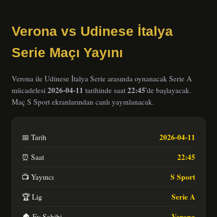
Verona vs Udinese İtalya
Serie Maçı Yayını
Verona ile Udinese İtalya Serie arasında oynanacak Serie A
2026-04-11
22:45
mücadelesi
tarihinde saat
'de başlayacak.
Maç S Sport ekranlarından canlı yayınlanacak.
2026-04-11
📅 Tarih
22:45
⏰ Saat
S Sport
📺 Yayıncı
Serie A
🏆 Lig
Verona
🏠 Ev Sahibi