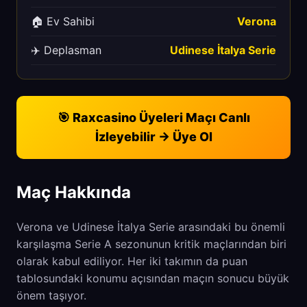
🏠 Ev Sahibi
Verona
✈️ Deplasman
Udinese İtalya Serie
🎯 Raxcasino Üyeleri Maçı Canlı
İzleyebilir → Üye Ol
Maç Hakkında
Verona ve Udinese İtalya Serie arasındaki bu önemli
karşılaşma Serie A sezonunun kritik maçlarından biri
olarak kabul ediliyor. Her iki takımın da puan
tablosundaki konumu açısından maçın sonucu büyük
önem taşıyor.